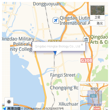
卫星
路况
×
Qingdao Hongtai Biology Co., Ltd.
+
−
2 KM
© 2026 AutoNavi
- GS(2019)6379号